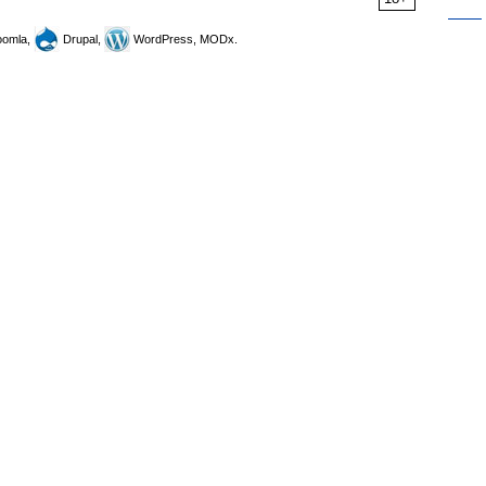
omla,
Drupal,
WordPress, MODx.