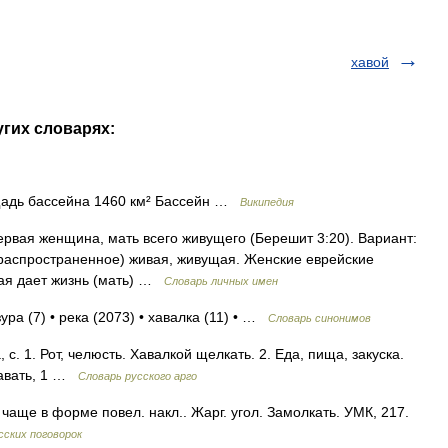
хавой
угих словарях:
щадь бассейна 1460 км² Бассейн …
Википедия
ервая женщина, мать всего живущего (Берешит 3:20). Вариант:
 распространенное) живая, живущая. Женские еврейские
рая дает жизнь (мать) …
Словарь личных имен
ура (7) • река (2073) • хавалка (11) • …
Словарь синонимов
с. 1. Рот, челюсть. Хавалкой щелкать. 2. Еда, пища, закуска.
хавать, 1 …
Словарь русского арго
 чаще в форме повел. накл.. Жарг. угол. Замолкать. УМК, 217.
сских поговорок