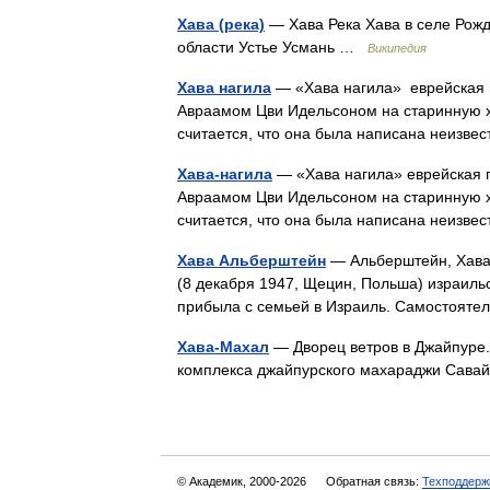
Хава (река)
— Хава Река Хава в селе Рожд
области Устье Усмань …
Википедия
Хава нагила
— «Хава нагила» еврейская 
Авраамом Цви Идельсоном на старинную х
считается, что она была написана неиз
Хава-нагила
— «Хава нагила» еврейская 
Авраамом Цви Идельсоном на старинную х
считается, что она была написана неизв
Хава Альберштейн
— Альберштейн, Хава Хава Альберштейн 
(8 декабря 1947, Щецин, Польша) израильск
прибыла с семьей в Израиль. Самостоят
Хава-Махал
— Дворец ветров в Джайпуре.
комплекса джайпурского махараджи Савай
© Академик, 2000-2026
Обратная связь:
Техподдерж