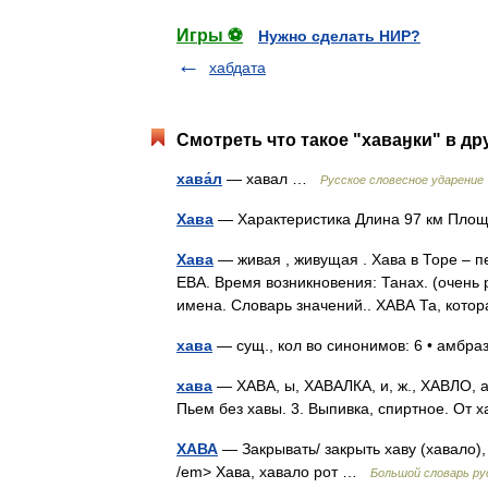
Игры ⚽
Нужно сделать НИР?
хабдата
Смотреть что такое "хаваӈки" в др
хава́л
— хавал …
Русское словесное ударение
Хава
— Характеристика Длина 97 км Пло
Хава
— живая , живущая . Хава в Торе – п
ЕВА. Время возникновения: Танах. (очень
имена. Словарь значений.. ХАВА Та, кото
хава
— сущ., кол во синонимов: 6 • амбраз
хава
— ХАВА, ы, ХАВАЛКА, и, ж., ХАВЛО, а, 
Пьем без хавы. 3. Выпивка, спиртное. От 
ХАВА
— Закрывать/ закрыть хаву (хавало),
/em> Хава, хавало рот …
Большой словарь ру