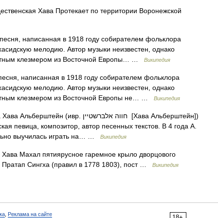
ественская Хава Протекает по территории Воронежской
песня, написанная в 1918 году собирателем фольклора
асидскую мелодию. Автор музыки неизвестен, однако
вестным клезмером из Восточной Европы… …
Википедия
песня, написанная в 1918 году собирателем фольклора
асидскую мелодию. Автор музыки неизвестен, однако
естным клезмером из Восточной Европы не… …
Википедия
(ивр. חווה אלברשטיין ‎ [Хава Альберштейн])
ая певица, композитор, автор песенных текстов. В 4 года А.
ельно выучилась играть на… …
Википедия
 Хава Махал пятиярусное гаремное крыло дворцового
 Пратап Сингха (правил в 1778 1803), пост …
Википедия
ка
,
Реклама на сайте
18+