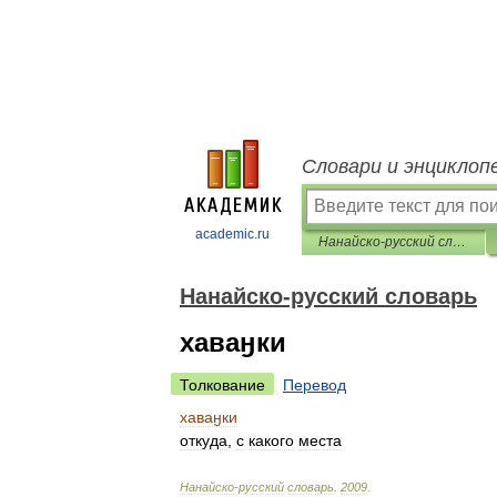
Словари и энциклоп
academic.ru
Нанайско-русский словарь
Нанайско-русский словарь
хаваӈки
Толкование
Перевод
хаваӈки
откуда
,
с
какого
места
Нанайско
-
русский
словарь
.
2009
.