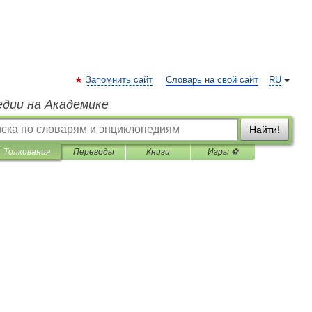
Запомнить сайт
Словарь на свой сайт
RU
едии на Академике
Найти!
Толкования
Переводы
Книги
Игры ⚽